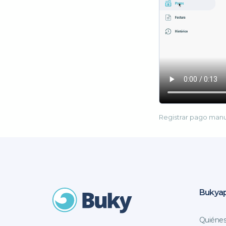
Registrar pago man
Bukya
Quiéne