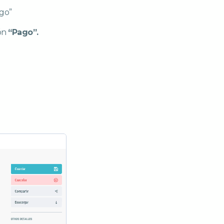
ago”
ión
“Pago”.