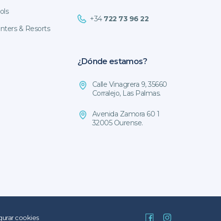
ols
+34
722 73 96 22
nters & Resorts
¿Dónde estamos?
Calle Vinagrera 9, 35660
Corralejo, Las Palmas.
Avenida Zamora 60 1
32005 Ourense.
gurar cookies