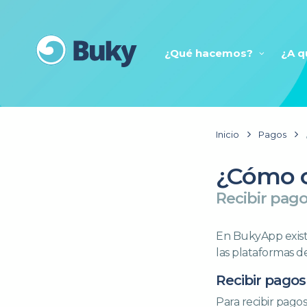
¿Qué hacemos?
¿A q
Inicio
Pagos
¿Cómo c
Recibir pag
En BukyApp exist
las plataformas 
Recibir pago
Para recibir pag