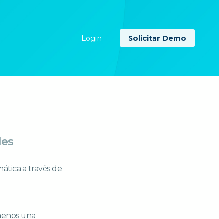
Login
Solicitar
Demo
les
ática a través de
 menos una