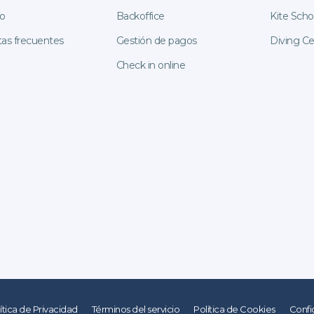
o
Backoffice
Kite Scho
as frecuentes
Gestión de pagos
Diving Ce
Check in online
ítica de Privacidad
Términos del servicio
Política de Cookies
Confi