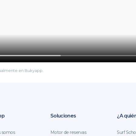
ualmente en Bukyapp.
pp
Soluciones
¿A quién
s somos
Motor de reservas
Surf Scho