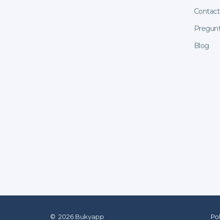
Contact
Pregunt
Blog
©
2026
Bukyapp
Pol