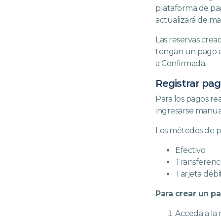
plataforma de pag
actualizará de ma
Las reservas cread
tengan un pago a
a Confirmada.
Registrar p
Para los pagos re
ingresarse manua
Los métodos de p
Efectivo
Transferenci
Tarjeta débi
Para crear un 
Acceda a la 